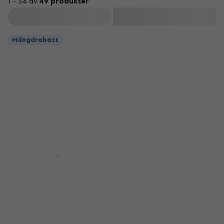
1 - 34 av
49 produkter
Filtrera
Mängdrabatt
Fender Super Nickel
Plated Steel 250LR E-
Fender Super Nickel
gitarrsträngar
Plated Steel 250L E-
gitarrsträngar
E-gitarrsträngar
E-gitarrsträngar
4,7
/5
61,56 kr
4,8
/5
I lager för E-shop
61,56 kr