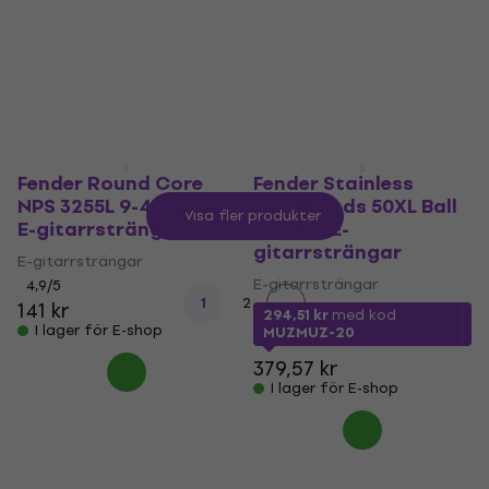
95,63 kr
I lager för E-shop
I lager för E-shop
Fender Round Core
Fender Stainless
NPS 3255L 9-42 Bullet
Flatwounds 50XL Ball
Visa fler produkter
E-gitarrsträngar
End Set E-
gitarrsträngar
E-gitarrsträngar
E-gitarrsträngar
4,9
/5
1
2
141 kr
294,51 kr
med kod
I lager för E-shop
MUZMUZ-20
379,57 kr
I lager för E-shop