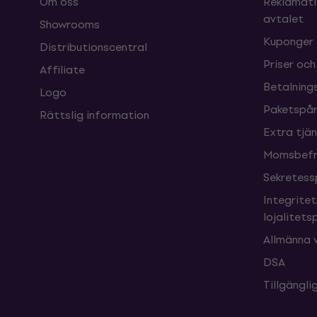
Om oss
Reklamati
avtalet
Showrooms
Kuponger
Distributionscentral
Priser och
Affiliate
Betalnings
Logo
Paketspår
Rättslig information
Extra tjä
Momsbefri
Sekretess
Integrite
lojalitet
Allmänna v
DSA
Tillgängl