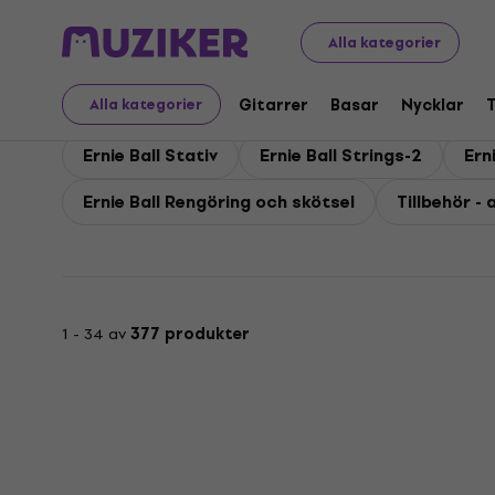
Ernie Ball
Ernie Ball Tillbehör
Alla kategorier
Ernie Ball Tillbehör
Gitarrer
Basar
Nycklar
Alla kategorier
Ernie Ball Stativ
Ernie Ball Strings-2
Ern
Ernie Ball Rengöring och skötsel
Tillbehör - a
1 - 34 av
377 produkter