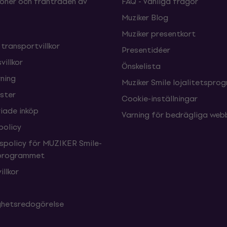
oner och frånträden av
FAQ - Vanliga frågor
Muziker Blog
Muziker presentkort
 transportvillkor
Presentidéer
villkor
Önskelista
ning
Muziker Smile lojalitetspro
nster
Cookie-inställningar
ade inköp
Varning för bedrägliga web
policy
tspolicy för MUZIKER Smile-
sprogrammet
illkor
ighetsredogörelse