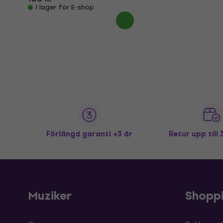
I lager för E-shop
Förlängd garanti +3 år
Retur upp till
Muziker
Shopp