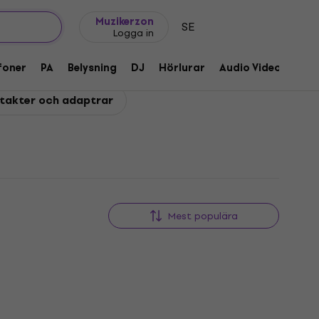
Presentidéer
FAQ
Muziker Blog
Muzikerzon
SE
Logga in
foner
PA
Belysning
DJ
Hörlurar
Audio Video
Till
ontakter och adaptrar
Mest populära