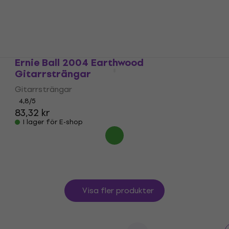
5
/5
94,30 kr
I lager för E-shop
Ernie Ball 2004 Earthwood
Gitarrsträngar
Gitarrsträngar
4,8
/5
83,32 kr
I lager för E-shop
Visa fler produkter