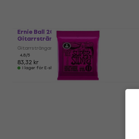
4,8
/5
91,10 kr
I lager för E-shop
Ernie Ball 2006 Earthwood
Gitarrsträngar
Gitarrsträngar
4,8
/5
83,32 kr
I lager för E-shop
Ernie Ball 3223 Super Slinky 3-Pack E-
gitarrsträngar
E-gitarrsträngar
5
/5
190 kr
I lager för E-shop