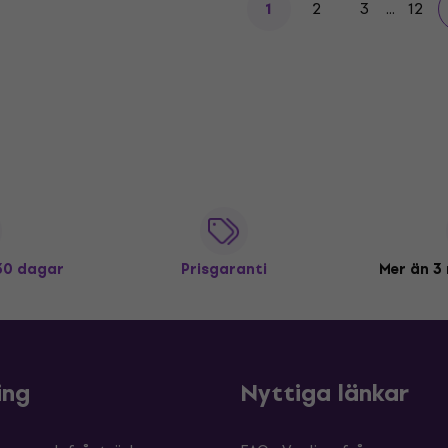
2
3
...
12
1
 30 dagar
Prisgaranti
Mer än 3 
ing
Nyttiga länkar