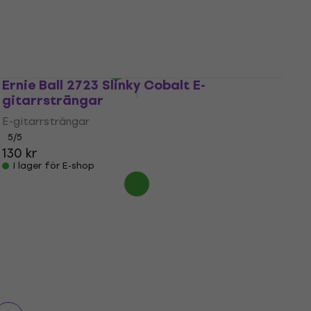
E-gitarrsträngar
4,9
/5
97,10 kr
I lager för E-shop
Ernie Ball 2723 Slinky Cobalt E-
gitarrsträngar
E-gitarrsträngar
5
/5
130 kr
I lager för E-shop