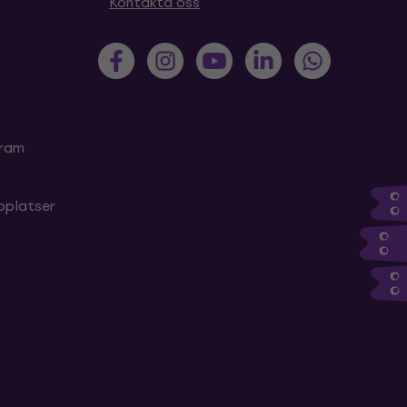
Kontakta oss
gram
bplatser