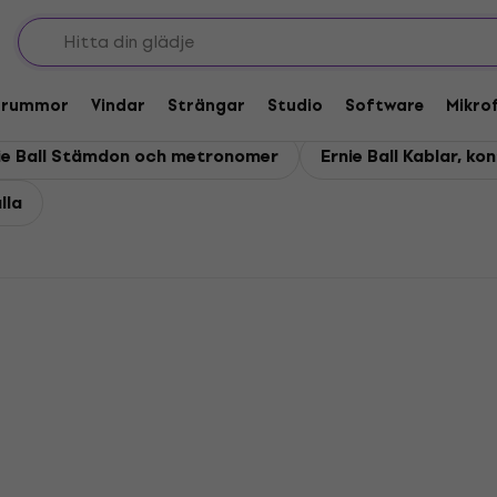
Trummor
Vindar
Strängar
Studio
Software
Mikro
ie Ball Stämdon och metronomer
Ernie Ball Kablar, k
lla