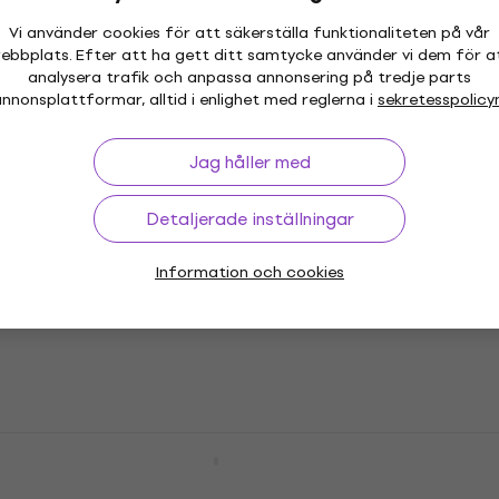
Vi använder cookies för att säkerställa funktionaliteten på vår
Ernie Ball 2621 Regular Slinky E-
ebbplats. Efter att ha gett ditt samtycke använder vi dem för a
gitarrsträngar
analysera trafik och anpassa annonsering på tredje parts
nnonsplattformar, alltid i enlighet med reglerna i
sekretesspolicy
E-gitarrsträngar
4,7
/5
Jag håller med
94 kr
I lager för E-shop
Detaljerade inställningar
Ernie Ball 2403 Ernesto Palla
Nylonsträngar
Information och cookies
Nylonsträngar
4,8
/5
99,70 kr
I lager för E-shop
Ernie Ball P02615 E-gitarrsträngar
E-gitarrsträngar