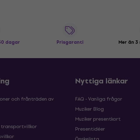
 30 dagar
Prisgaranti
Mer än 3 
ing
Nyttiga länkar
oner och frånträden av
FAQ - Vanliga frågor
Muziker Blog
Muziker presentkort
 transportvillkor
Presentidéer
villkor
Önskelista