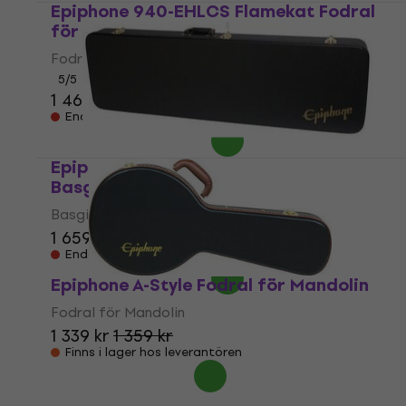
Epiphone 940-EHLCS Flamekat Fodral
för elgitarr
Fodral för elgitarr
5
/5
1 469 kr
Endast förbeställningar
Epiphone Case Epi Viola Bass
Basgitarrfodral
Basgitarrfodral
1 659 kr
Endast förbeställningar
Epiphone A-Style Fodral för Mandolin
Fodral för Mandolin
1 339 kr
1 359 kr
Finns i lager hos leverantören