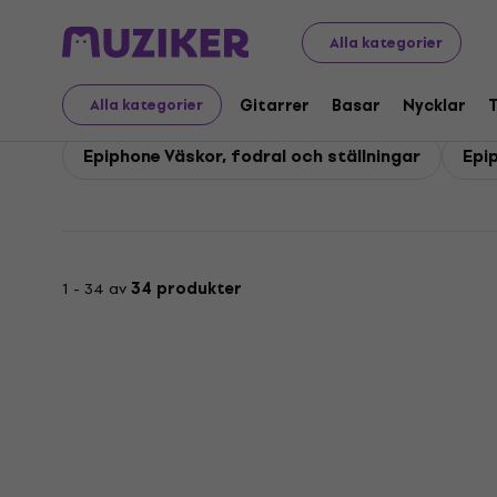
Epiphone
Epiphone Tillbehör
Alla kategorier
Epiphone Tillbehör
Gitarrer
Basar
Nycklar
Alla kategorier
Epiphone Väskor, fodral och ställningar
Epi
1 - 34 av
34 produkter