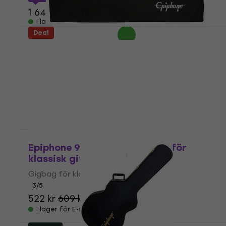
1 643 kr
I lager för E-shop
Deal
Epiphone 940-BASGIG Bassguitar
Gigbag
Bassguitar Gigbag
4,7
/5
591 kr
I lager för E-shop
Som ny
Epiphone 940-XCGIG Gigbag för
klassisk gitarr
Gigbag för klassisk gitarr
3
/5
522 kr
609 kr
- 14 %
I lager för E-shop