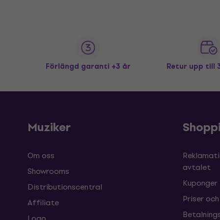
Förlängd garanti +3 år
Retur upp till
Muziker
Shopp
Om oss
Reklamati
avtalet
Showrooms
Kuponger
Distributionscentral
Priser och
Affiliate
Betalnings
Logo