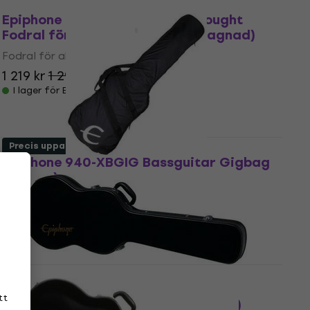
Som ny
Epiphone Epi Hardshell Dreadnought
Fodral för akustisk gitarr (Begagnad)
Fodral för akustisk gitarr
1 219 kr
1 299 kr
- 6 %
I lager för E-shop
Precis uppackade
Epiphone 940-XBGIG Bassguitar Gigbag
(Som ny)
Bassguitar Gigbag
288 kr
295 kr
I lager för E-shop
Epiphone Embassy Pro Bass Hard
tt
Basgitarrfodral (Precis uppackade)