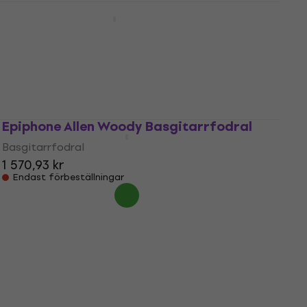
Epiphone 940EH60 Case för Banjo
Case för Banjo
4,5
/5
1 351,22 kr
Endast förbeställningar
Epiphone Allen Woody Basgitarrfodral
Basgitarrfodral
1 570,93 kr
Endast förbeställningar