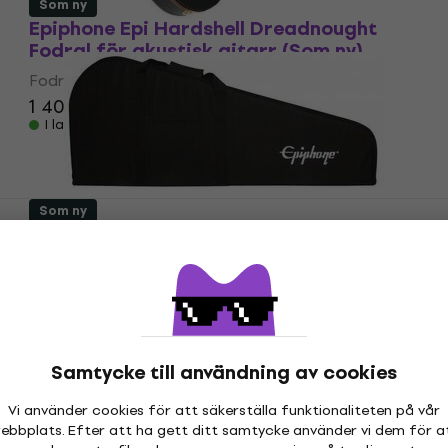
Som ny
Epiphone Epi Hardshell Dreadnought
Fodral för akustisk gitarr (Som ny)
Fodral för akustisk gitarr
1 409 kr
1 459 kr
I lager för E-shop
Som ny
Epiphone 940-BASGIG Bassguitar
Gigbag (Som ny)
Bassguitar Gigbag
528 kr
587,07 kr
- 10 %
I lager för E-shop
Samtycke till användning av cookies
Vi använder cookies för att säkerställa funktionaliteten på vår
Epiphone Epi T-Bird Bass
ebbplats. Efter att ha gett ditt samtycke använder vi dem för a
Basgitarrfodral (Som ny)