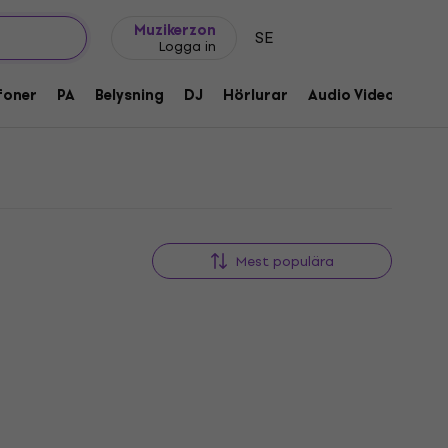
Presentidéer
FAQ
Muziker Blog
Muzikerzon
SE
Logga in
foner
PA
Belysning
DJ
Hörlurar
Audio Video
Till
Mest populära
HAPPY HOUR