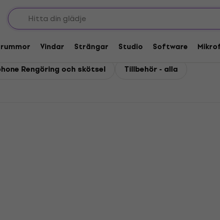
Trummor
Vindar
Strängar
Studio
Software
Mikro
phone Rengöring och skötsel
Tillbehör - alla