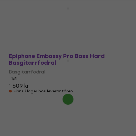
Epiphone 940-EBICS Fodral för akustisk
gitarr
Fodral för akustisk gitarr
4,4
/5
1 269 kr
Finns i lager hos leverantören
Epiphone Embassy Pro Bass Hard
Basgitarrfodral
Basgitarrfodral
1
/5
1 609 kr
Finns i lager hos leverantören