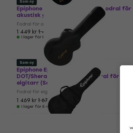
Som ny
Epiphone Epi Hardshell Jumbo Fodral för
akustisk gitarr (Som ny)
Fodral för akustisk gitarr
1 449 kr
1 464,21 kr
I lager för E-shop
Som ny
Epiphone Epi 519
DOT/Sheraton/Supernova Fodral för
elgitarr (Som ny)
Fodral för elgitarr
1 469 kr
1 672,11 kr
- 12 %
I lager för E-shop
Epiphone 940-XCGIG Gigbag för
w
klassisk gitarr (Som ny)