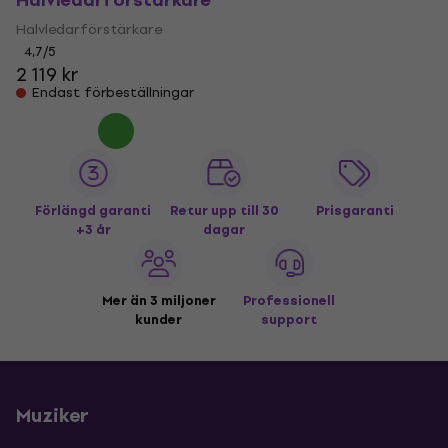
Halvledarförstärkare
Halvledarförstärkare
4,7
/5
2 119 kr
Endast förbeställningar
Förlängd garanti
Retur upp till 30
Prisgaranti
+3 år
dagar
Mer än 3 miljoner
Professionell
kunder
support
Muziker