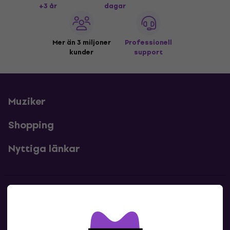
+3 år
dagar
Mer än 3 miljoner
Professionell
kunder
support
Muziker
Shopping
Nyttiga länkar
Kontakter
Kontakta oss