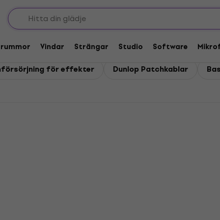
Trummor
Vindar
Strängar
Studio
Software
Mikro
försörjning för effekter
Dunlop Patchkablar
Bas