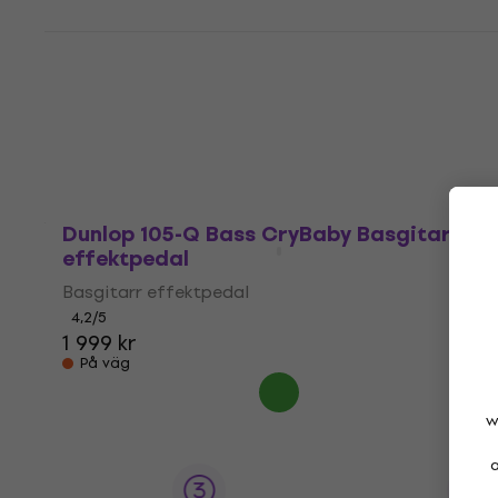
Dunlop DMBSPA6R 15 cm Vinklad-vinklad
Patchkabel
Patchkabel
4,8
/5
81,90 kr
I lager för E-shop
Dunlop 105-Q Bass CryBaby Basgitarr
effektpedal
Basgitarr effektpedal
4,2
/5
1 999 kr
På väg
w
a