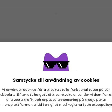
Dunlop ECB004
Strömförsörjningsadapter
Strömförsörjningsadapter
5
/5
285,81 kr
I lager för E-shop
Samtycke till användning av cookies
Vi använder cookies för att säkerställa funktionaliteten på vår
ebbplats. Efter att ha gett ditt samtycke använder vi dem för a
analysera trafik och anpassa annonsering på tredje parts
nnonsplattformar, alltid i enlighet med reglerna i
sekretesspolicy