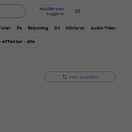
Presentidéer
FAQ
Muziker Blog
Muzikerzon
SE
Logga in
foner
PA
Belysning
DJ
Hörlurar
Audio Video
Till
-effekter - alla
Mest populära