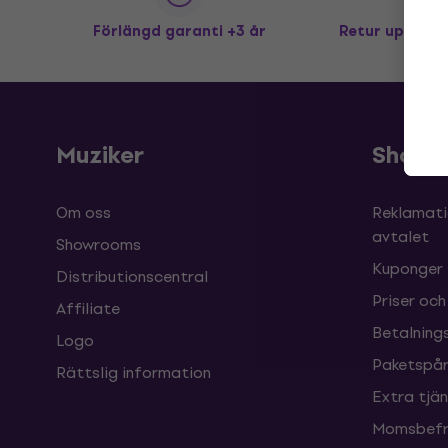
Förlängd garanti +3 år
Retur upp till
Muziker
Shopp
Om oss
Reklamati
avtalet
Showrooms
Kuponger
Distributionscentral
Priser och
Affiliate
Betalnings
Logo
Paketspår
Rättslig information
Extra tjä
Momsbefri