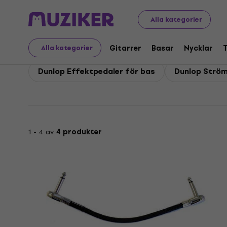
Dunlop
Basar
Dunlop Bas-effekter
Alla kategorier
Dunlop Bas-effekter
Gitarrer
Basar
Nycklar
Alla kategorier
Dunlop Effektpedaler för bas
Dunlop Ström
1 - 4 av
4 produkter