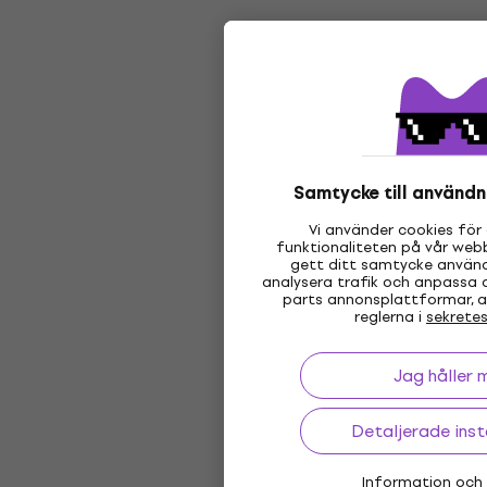
Samtycke till användn
Vi använder cookies för 
funktionaliteten på vår webb
gett ditt samtycke använd
analysera trafik och anpassa 
parts annonsplattformar, al
reglerna i
sekretes
Jag håller 
Detaljerade inst
Information och