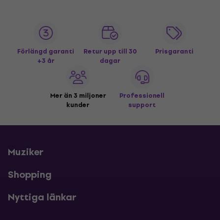
Förlängd garanti
Retur upp till 30
Prisgaranti
+3 år
dagar
Mer än 3 miljoner
Professionell
kunder
support
Muziker
Shopping
Nyttiga länkar