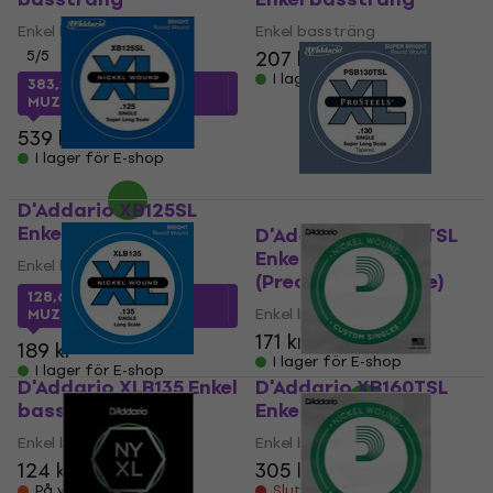
Enkel bassträng
Enkel bassträng
207 kr
212 kr
5
/5
I lager för E-shop
383,24 kr
med kod
MUZMUZ-25
539 kr
I lager för E-shop
D'Addario XB125SL
Enkel bassträng
D'Addario PSB130TSL
Enkel bassträng
Enkel bassträng
(Precis uppackade)
128,68 kr
med kod
Enkel bassträng
MUZMUZ-30
171 kr
188 kr
189 kr
I lager för E-shop
I lager för E-shop
D'Addario XLB135 Enkel
D'Addario XB160TSL
bassträng
Enkel bassträng
Enkel bassträng
Enkel bassträng
124 kr
305 kr
På väg
Slut i lager