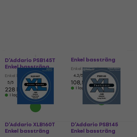
D'Addario XLB145
Enkel bassträng
D'Addario PSB145T
Enkel bassträng
Enkel bassträng
Enkel bassträng
4,2
/5
108,54 kr
5
/5
I lager för E-shop
228 kr
I lager för E-shop
D'Addario XLB160T
D'Addario PSB145
Enkel bassträng
Enkel bassträng