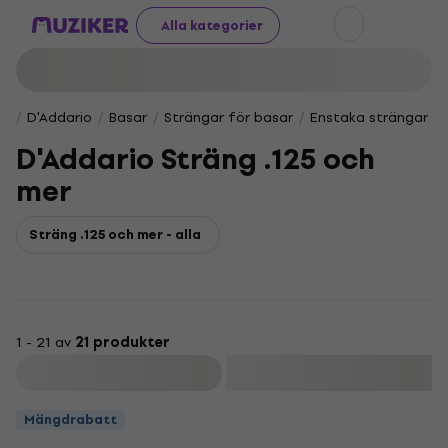
Alla kategorier
D'Addario
Basar
Strängar för basar
Enstaka strängar fö
D'Addario Sträng .125 och
mer
Sträng .125 och mer - alla
1 - 21 av
21 produkter
Filtrera
Mängdrabatt