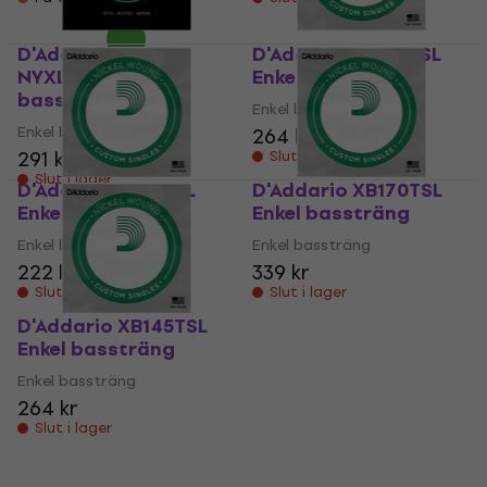
D'Addario
D'Addario XB125TSL
NYXLB130MS Enkel
Enkel bassträng
bassträng
Enkel bassträng
Enkel bassträng
264 kr
291 kr
Slut i lager
Slut i lager
D'Addario XB145SL
D'Addario XB170TSL
Enkel bassträng
Enkel bassträng
Enkel bassträng
Enkel bassträng
222 kr
339 kr
Slut i lager
Slut i lager
D'Addario XB145TSL
Enkel bassträng
Enkel bassträng
264 kr
Slut i lager