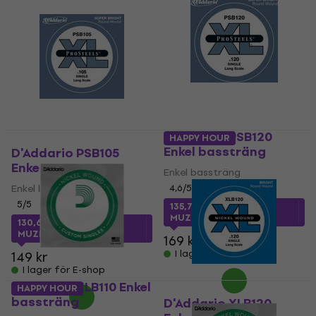
D'Addario PSB120
HAPPY HOUR
Enkel bassträng
D'Addario PSB105
Enkel bassträng
Enkel bassträng
Enkel bassträng
4,6
/5
5
/5
135,71 kr
med kod
MUZMUZ-15
130,67 kr
med kod
MUZMUZ-10
169 kr
I lager för E-shop
149 kr
I lager för E-shop
D'Addario XLB110 Enkel
HAPPY HOUR
bassträng
D'Addario XLB120