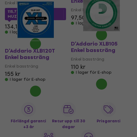
Enkel bassträng
Enkel bassträng
Enkel bassträng
115,77 kr
med kod
MUZMUZ-10
97,50 kr
102 kr
I lager för E-shop
134,15 kr
I lager för E-shop
D'Addario XLB105
Enkel bassträng
D'Addario XLB120T
Enkel bassträng
Enkel bassträng
110 kr
Enkel bassträng
I lager för E-shop
155 kr
I lager för E-shop
Förlängd garanti
Retur upp till 30
Prisgaranti
+3 år
dagar