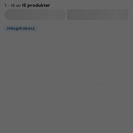
1 - 15 av
15 produkter
Filtrera
Mängdrabatt
Bespeco BAG488KB
Tangentbordsväska
Bespeco BAG461KB
Tangentbordsväska
Tangentbordsväska
Tangentbordsväska
4,6
/5
780 kr
4,7
/5
I lager för E-shop
659 kr
I lager för E-shop