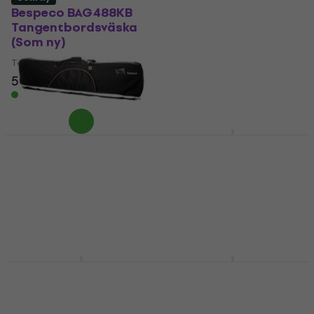
Bespeco BAG488KB
Bespeco BAG444MKB
Tangentbordsväska
Tangentbordsväska
(Som ny)
(Som ny)
Tangentbordsväska
Tangentbordsväska
219 kr
227 kr
587 kr
697 kr
- 16 %
I lager för E-shop
I lager för E-shop
Bespeco BAG488KBY
Tangentbordsväska
Bespeco BAG488KBYN
Tangentbordsväska
Tangentbordsväska
(Som ny)
4,8
/5
804 kr
Tangentbordsväska
På väg
535 kr
700 kr
- 24 %
I lager för E-shop
Bespeco BAG476KB
Bespeco FOAM488KBE
Tangentbordsväska
Tangentbordsväska
Tangentbordsväska
Tangentbordsväska