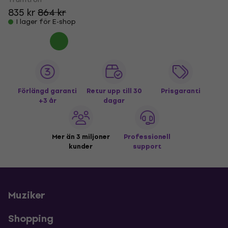
835 kr
864 kr
I lager för E-shop
Förlängd garanti
Retur upp till 30
Prisgaranti
+3 år
dagar
Mer än 3 miljoner
Professionell
kunder
support
Muziker
Shopping