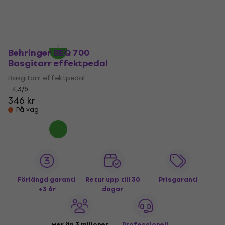
849 kr
896 kr
Basgitarr effektpedal
På väg
441 kr
458 kr
I lager för E-shop
Behringer BEQ 700
Basgitarr effektpedal
Basgitarr effektpedal
4,3
/5
346 kr
På väg
Förlängd garanti
Retur upp till 30
Prisgaranti
+3 år
dagar
Mer än 3 miljoner
Professionell