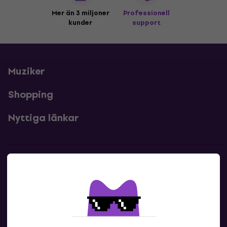
Mer än 3 miljoner
Professionell
kunder
support
Muziker
Shopping
Nyttiga länkar
Kontakter
Kontakta oss