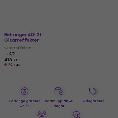
Behringer ADI 21
Gitarreffekter
Gitarreffekter
4,5
/5
416 kr
På väg
Förlängd garanti
Retur upp till 30
Prisgaranti
+3 år
dagar