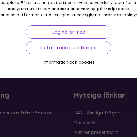
ebbplats. Efter att ha gett ditt samtycke använder vi dem för a
På väg
analysera trafik och anpassa annonsering på tredje parts
nnonsplattformar, alltid i enlighet med reglerna i
sekretesspolicy
Jag håller med
Detaljerade inställningar
 30 dagar
Prisgaranti
Mer än 3 
Information och cookies
ing
Nyttiga länkar
oner och frånträden av
FAQ - Vanliga frågor
Muziker Blog
Muziker presentkort