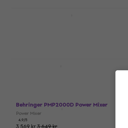
Behringer Europower PMP550M Power
Mixer
Power Mixer
4,7
/5
1 798,01 kr
I lager för E-shop
Behringer PMP 4000 Power Mixer
Power Mixer
4,7
/5
5 019 kr
I lager för E-shop
Behringer PMP2000D Power Mixer
Power Mixer
4,9
/5
3 569 kr
3 649 kr