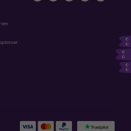
gram
bplatser