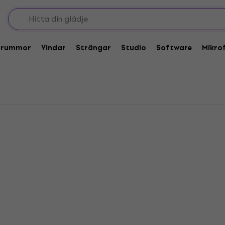
ord
rbord
Trummor
Vindar
Strängar
Studio
Software
Mikro