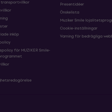
 transportvillkor
Presentidéer
villkor
Önskelista
ning
Muziker Smile lojalitetspro
nster
Cookie-inställningar
ade inköp
Varning för bedrägliga web
policy
tspolicy för MUZIKER Smile-
sprogrammet
illkor
ighetsredogörelse