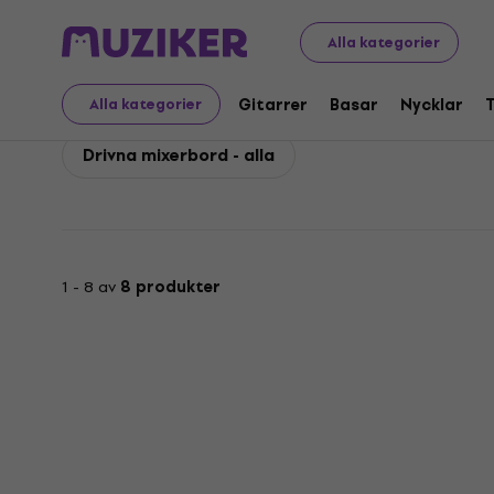
Behringer
PA
Mixningsbord
Behringer Drivna mixerb
Alla kategorier
Behringer Drivna mixe
Gitarrer
Basar
Nycklar
Alla kategorier
Drivna mixerbord - alla
1 - 8 av
8 produkter