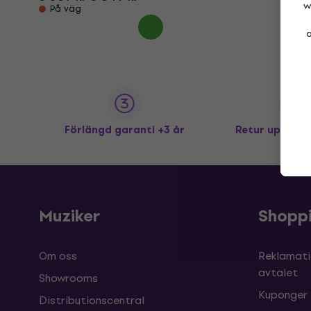
w
På väg
a
Förlängd garanti +3 år
Retur upp till
Muziker
Shopp
Om oss
Reklamati
avtalet
Showrooms
Kuponger
Distributionscentral