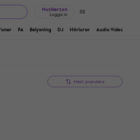
Presentidéer
FAQ
Muziker Blog
Muzikerzon
SE
Logga in
foner
PA
Belysning
DJ
Hörlurar
Audio Video
Till
Mest populära