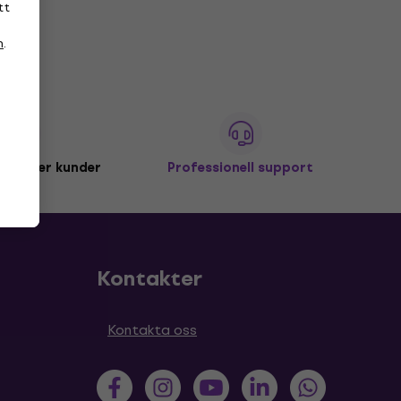
tt
n
.
miljoner kunder
Professionell support
Kontakter
Kontakta oss