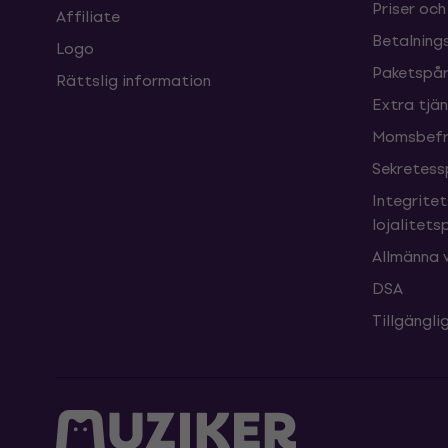
Priser och
Affiliate
Betalnings
Logo
Paketspår
Rättslig information
Extra tjä
Momsbefri
Sekretess
Integrite
lojalitet
Allmänna v
DSA
Tillgängl