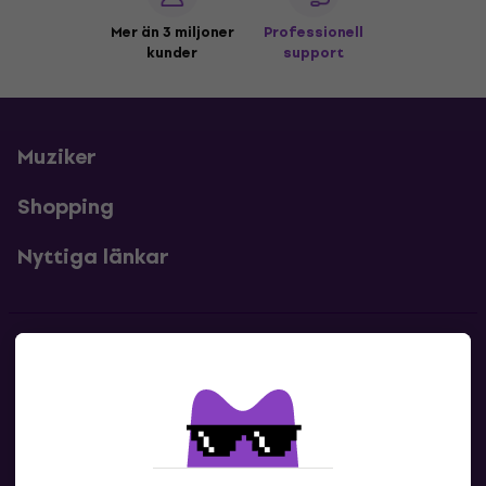
Mer än 3 miljoner
Professionell
kunder
support
Muziker
Shopping
Nyttiga länkar
Kontakter
Kontakta oss