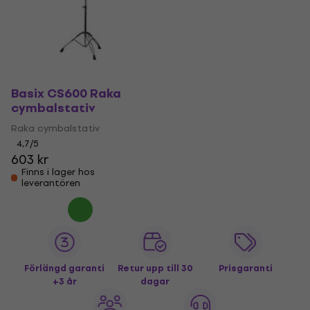
Basix CS600 Raka
cymbalstativ
Raka cymbalstativ
4,7
/5
603 kr
Finns i lager hos
leverantören
Förlängd garanti
Retur upp till 30
Prisgaranti
+3 år
dagar