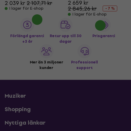
2 659 kr
2 039 kr
2 107,71 kr
2 845,26 kr
I lager för E-shop
- 7 %
I lager för E-shop
Förlängd garanti
Retur upp till 30
Prisgaranti
+3 år
dagar
Mer än 3 miljoner
Professionell
kunder
support
Muziker
Shopping
Nyttiga länkar