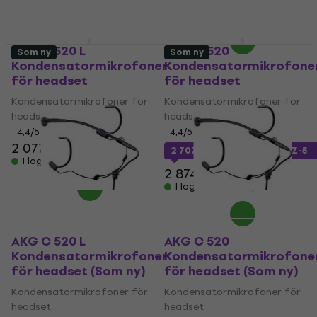
1 362 kr
I lager för E-shop
AKG C 520 L
AKG C 520
Som ny
Som ny
Kondensatormikrofoner
Kondensatormikrofone
för headset
för headset
Kondensatormikrofoner för
Kondensatormikrofoner för
headset
headset
4,4
/5
4,4
/5
2 077,58 kr
2 707 kr
med kod
MUZMUZ-5
I lager för E-shop
2 874 kr
I lager för E-shop
AKG C 520 L
AKG C 520
Kondensatormikrofoner
Kondensatormikrofone
för headset (Som ny)
för headset (Som ny)
Kondensatormikrofoner för
Kondensatormikrofoner för
headset
headset