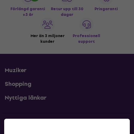
Förlängd garanti
Retur upp till 30
Prisgaranti
+3 år
dagar
Mer än 3 miljoner
Professionell
kunder
support
Muziker
Shopping
Nyttiga länkar
Kontakter