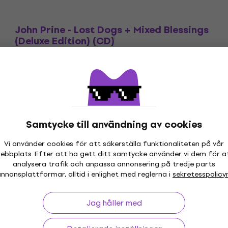
John Prine - Lost Dogs + Mixed Blessings
(Deluxe Edition) (CD)
Musik-CD
171,52 kr
med kod
MUZMUZ-20
219 kr
I lager för E-shop
Samtycke till användning av cookies
Vi använder cookies för att säkerställa funktionaliteten på vår
ebbplats. Efter att ha gett ditt samtycke använder vi dem för a
analysera trafik och anpassa annonsering på tredje parts
 30 dagar
Prisgaranti
Mer än 3 
nnonsplattformar, alltid i enlighet med reglerna i
sekretesspolicy
Jag håller med