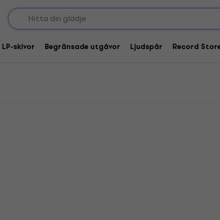
ivor
 LP-skivor
Begränsade utgåvor
Ljudspår
Record Stor