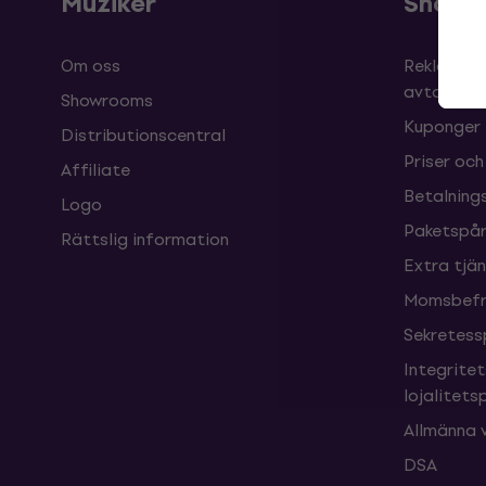
Muziker
Shopp
Om oss
Reklamati
avtalet
Showrooms
Kuponger
Distributionscentral
Priser och
Affiliate
Betalnings
Logo
Paketspår
Rättslig information
Extra tjä
Momsbefri
Sekretess
Integrite
lojalitet
Allmänna v
DSA