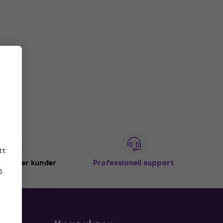
tt
miljoner kunder
Professionell support
n
.