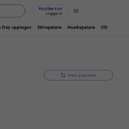
Presentidéer
FAQ
Muziker Blog
Muzikerzon
SE
Logga in
e Day upplagor
Skivspelare
Musikspelare
CD
Tillbeh
Mest populära