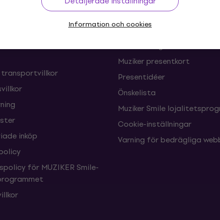
ing
Nyttiga länkar
Detaljerade inställningar
Information och cookies
oner och frånträden av
FAQ - Vanliga frågor
Muziker Blog
Muziker presentkort
 transportvillkor
Presentidéer
villkor
Önskelista
ning
Muziker Smile lojalitetspro
nster
Cookie-inställningar
ade inköp
Varning för bedrägliga web
policy
tspolicy för MUZIKER Smile-
sprogrammet
illkor