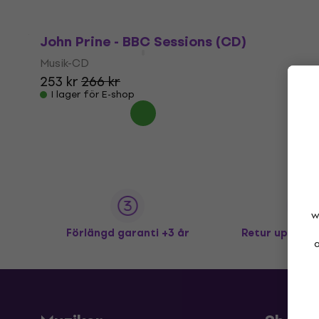
John Prine - BBC Sessions (CD)
Musik-CD
253 kr
266 kr
I lager för E-shop
w
Förlängd garanti +3 år
Retur upp till
a