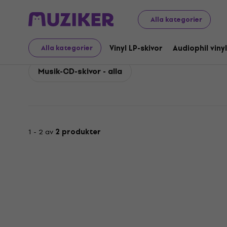
John Prine
John Prine Musik-CD-skivor
Alla kategorier
John Prine Musik-CD-sk
Vinyl LP-skivor
Audiophil vinyl
Alla kategorier
Musik-CD-skivor - alla
1 - 2 av
2 produkter